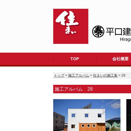
TOP
会社概要
トップ
>
施工アルバム
>
住まいの施工集
> 28
施工アルバム 28