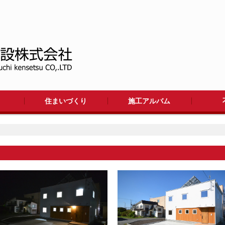
住まいづくり
施工アルバム
ワークフロー
工法
リフォーム
住まいの施工集
大型施設
アパート
店舗・施設