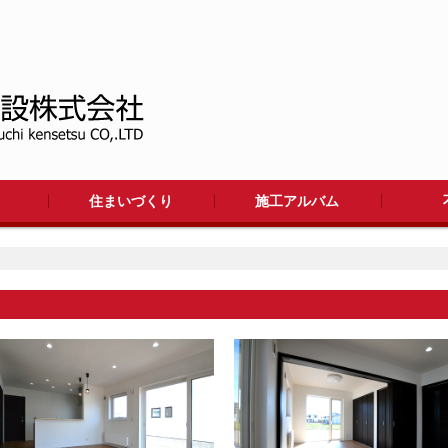
住まいづくり
施工アルバム
ワークフロー
工法
リフォーム
住まいの施工集
大型施設
アパート
店舗・施設