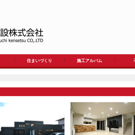
住まいづくり
施工アルバム
ワークフロー
工法
リフォーム
住まいの施工集
大型施設
アパート
店舗・施設