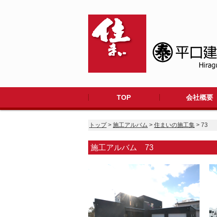
TOP
会社概要
トップ
>
施工アルバム
>
住まいの施工集
> 73
施工アルバム 73