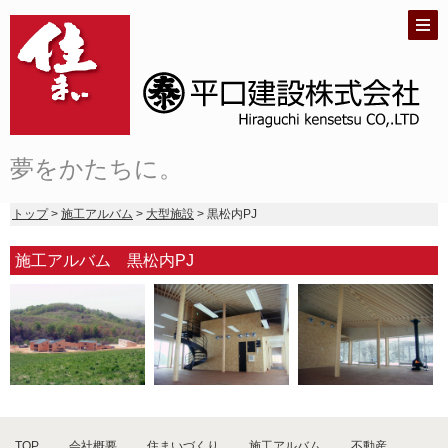
夢をかたちに。
トップ
>
施工アルバム
>
大型施設
> 黒松内PJ
施工アルバム 黒松内PJ
TOP
会社概要
住まいづくり
施工アルバム
不動産